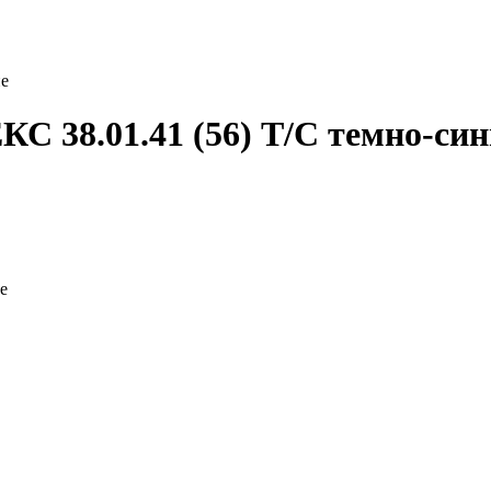
е
8.01.41 (56) Т/С темно-син
е