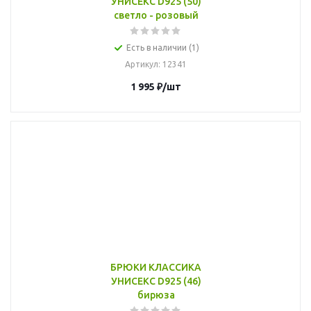
УНИСЕКС D925 (50)
светло - розовый
Есть в наличии (1)
Артикул
: 12341
1 995
₽
/шт
БРЮКИ КЛАССИКА
УНИСЕКС D925 (46)
бирюза