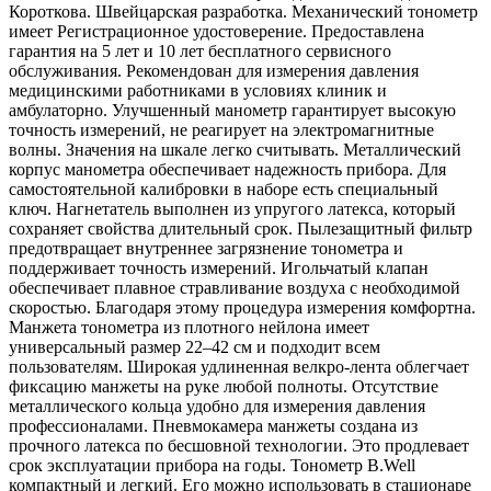
Короткова. Швейцарская разработка. Механический тонометр
имеет Регистрационное удостоверение. Предоставлена
гарантия на 5 лет и 10 лет бесплатного сервисного
обслуживания. Рекомендован для измерения давления
медицинскими работниками в условиях клиник и
амбулаторно. Улучшенный манометр гарантирует высокую
точность измерений, не реагирует на электромагнитные
волны. Значения на шкале легко считывать. Металлический
корпус манометра обеспечивает надежность прибора. Для
самостоятельной калибровки в наборе есть специальный
ключ. Нагнетатель выполнен из упругого латекса, который
сохраняет свойства длительный срок. Пылезащитный фильтр
предотвращает внутреннее загрязнение тонометра и
поддерживает точность измерений. Игольчатый клапан
обеспечивает плавное стравливание воздуха с необходимой
скоростью. Благодаря этому процедура измерения комфортна.
Манжета тонометра из плотного нейлона имеет
универсальный размер 22–42 см и подходит всем
пользователям. Широкая удлиненная велкро-лента облегчает
фиксацию манжеты на руке любой полноты. Отсутствие
металлического кольца удобно для измерения давления
профессионалами. Пневмокамера манжеты создана из
прочного латекса по бесшовной технологии. Это продлевает
срок эксплуатации прибора на годы. Тонометр B.Well
компактный и легкий. Его можно использовать в стационаре